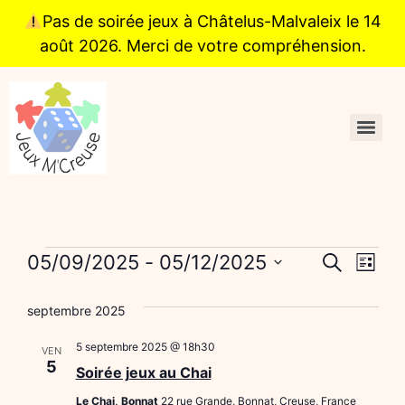
Pas de soirée jeux à Châtelus-Malvaleix le 14
août 2026. Merci de votre compréhension.
Reche
Nav
05/09/2025
 - 
05/12/2025
Recherche
Liste
Sélectionnez
de
et
une
septembre 2025
date.
vu
naviga
Év
5 septembre 2025 @ 18h30
VEN
de
5
Soirée jeux au Chai
vues
Le Chai, Bonnat
22 rue Grande, Bonnat, Creuse, France