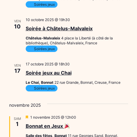
Soirées jeux
10 octobre 2025 @ 19h30
VEN
10
Soirée à Châtelus-Malvaleix
Châtelus-Malvaleix
4 place la Liberté (à côté de la
bibliothèque), Châtelus-Malvaleix, France
Soirées jeux
17 octobre 2025 @ 18h30
VEN
17
Soirée jeux au Chai
Le Chai, Bonnat
22 rue Grande, Bonnat, Creuse, France
Soirées jeux
novembre 2025
Mis
1 novembre 2025 @ 12h00
SAM
en
1
Bonnat en Jeux
avant
Salle des fêtes, Bonnat
11 rue Georges Sand, Bonnat,